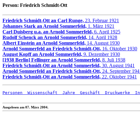
Person: Friedrich Schmidt-Ott
Friedrich Schmidt-Ott an Carl Runge,
23. Februar 1921
Johannes Stark an Arnold Sommerfeld,
1. März 1921
Carl Duisberg u.a. an Arnold Sommerfeld,
6. April 1925
Rudolf Schenck an Arnold Sommerfeld,
14. April 1928
Albert Einstein an Arnold Sommerfeld,
14. August 1930
Arnold Sommerfeld an Friedrich Schmidt-Ott,
16. Oktober 1930
August Kopff an Arnold Sommerfeld,
9. Dezember 1930
[1938 Berlin] Fellinger an Arnold Sommerfeld,
8. Juli 1938
Friedrich Schmidt-Ott an Arnold Sommerfeld,
30. August 1941
Arnold Sommerfeld an Friedrich Schmidt-Ott,
24. September 194
Friedrich Schmidt-Ott an Arnold Sommerfeld,
22. Oktober 1941
Personen
  Wissenschaft
  Jahre
  Geschäft
  Druckwerke
  In
Ausgelesen am 07. März 2004.