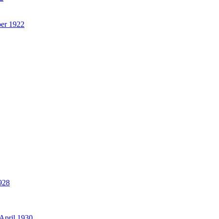
er 1922
928
April 1930