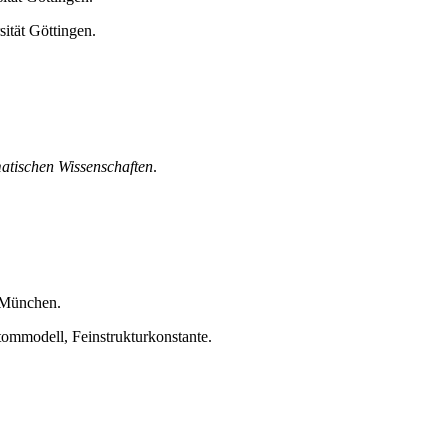
ität Göttingen.
atischen Wissenschaften
.
t München.
mmodell, Feinstrukturkonstante.